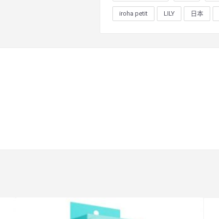
iroha petit
LILY
日本