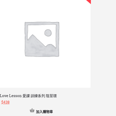
Love Lesson 愛課 訓練系列 陰莖環
日本 WORLD
$
438
$
128
加入購物車