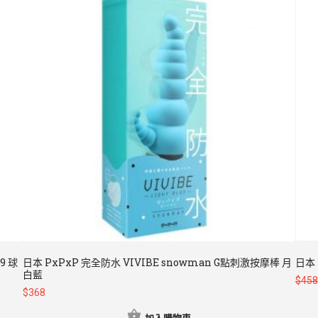
9 球
日本 PxPxP 完全防水 VIVIBE snowman G點刺激按摩棒 月
日本 
白藍
$
458
$
368