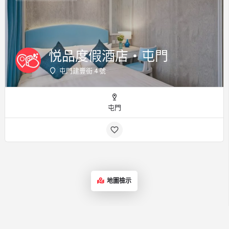
悦品度假酒店‧屯門
屯門建豐街 4 號
屯門
地圖檢示