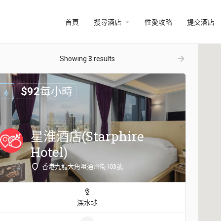
arrow_drop_down
首頁
搜尋酒店
性愛攻略
提交酒店
ow_backward
arrow_forward
Showing
3
results
$
92
每小時
星淮酒店(Starphire
Hotel)
香港九龍大角咀通州街103號
深水埗