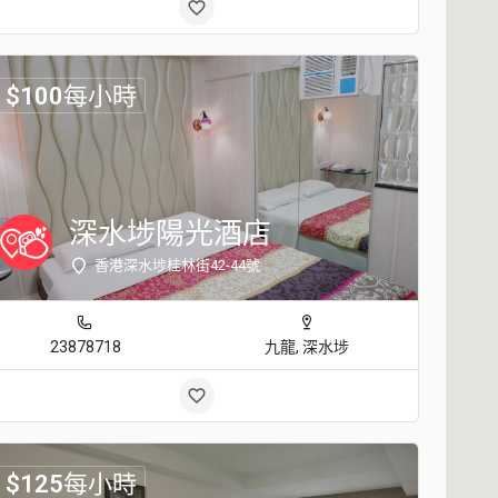
$
100
每小時
深水埗陽光酒店
香港深水埗桂林街42-44號
23878718
九龍, 深水埗
$
125
每小時