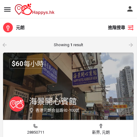
元朗
進階搜尋
arrow_backward
arrow_forward
Showing
1
result
$
60
每小時
海景開心賓館
香港元朗合益路92-100號
28850711
新界, 元朗