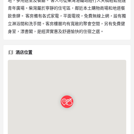
地，多用途室及餐廳。 客人可從柴灣港鐵站經行人天橋輕鬆抵達
青年廣場。柴灣屬於寧靜的住宅區，鄰近本土購物商場和地道餐
飲食肆。 客房備有各式家電，平面電視，免費無線上網，設有獨
立淋浴間和洗手間。客房樓層均有寬敞的聚會空間，另有免費健
身室，漂書閣，是經濟實惠及舒適愉快的住宿之選。
酒店位置