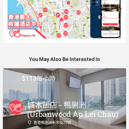
You May Also Be Interested In
$
113
每小時
城木飯店 - 鴨脷洲
(Urbanwood Ap Lei Chau)
香港鴨脷洲新市街29號