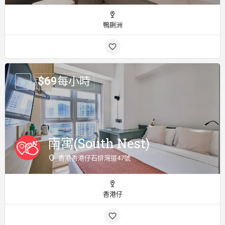
鴨脷洲
$
69
每小時
南寓(South Nest)
香港香港仔石排灣道47號
香港仔