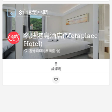
$
118
每小時
名迪港島酒店(Metaplace
Hotel)
香港銅鑼灣摩頓臺7號
銅鑼灣