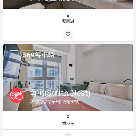
鴨脷洲
$
69
每小時
南寓(South Nest)
香港香港仔石排灣道47號
香港仔