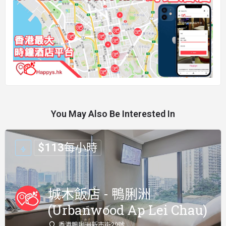
You May Also Be Interested In
$
113
每小時
城木飯店 - 鴨脷洲
(Urbanwood Ap Lei Chau)
香港鴨脷洲新市街29號