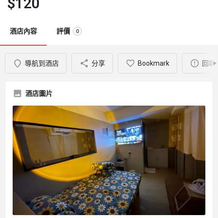
$
120
酒店內容
評價
0
導航到酒店
分享
Bookmark
回報
酒店圖片