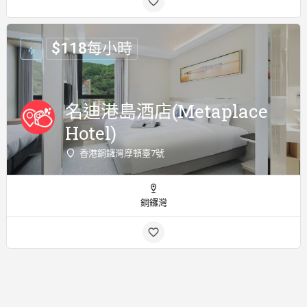
$
118
每小時
名迪港島酒店(Metaplace
Hotel)
香港銅鑼灣摩頓臺7號
銅鑼灣