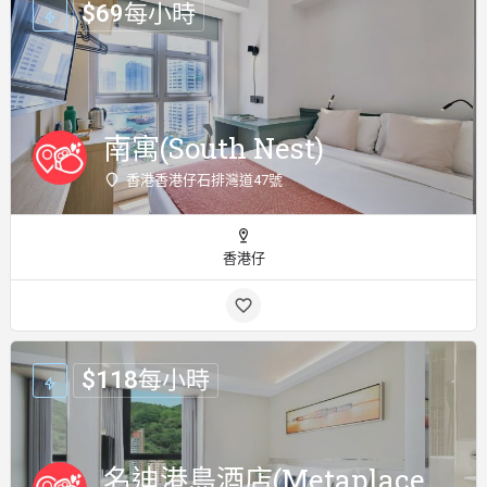
$
69
每小時
南寓(South Nest)
香港香港仔石排灣道47號
香港仔
$
118
每小時
名迪港島酒店(Metaplace