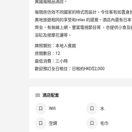
異國風精品酒店。
每間房仿效不同國家的特式而設計，令住客有如置身
異地旅遊相同的享受和relax 的感覺。酒店內還有日
齊全，有無線上網，豐富電視節目等 ，亦提供小食及
浴缸及按摩花灑等。
牌照類別：本地人賓館
房間數目：12
最低消費：三小時
歡迎預訂全日租住：日租約HKD$2,000
酒店配套
Wifi
水
空調
毛巾