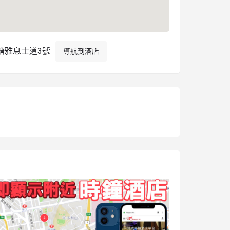
塘雅息士道3號
導航到酒店