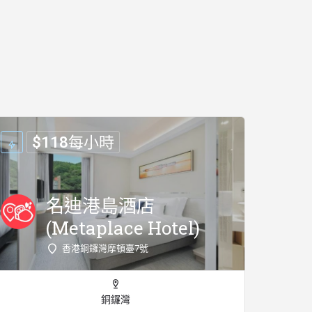
$
118
每小時
名迪港島酒店
(Metaplace Hotel)
香港銅鑼灣摩頓臺7號
銅鑼灣