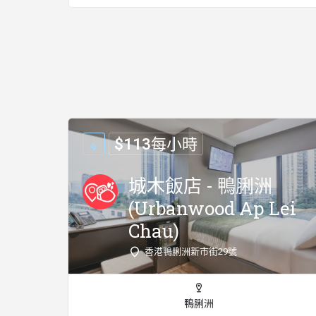
$
113
每小時
城木飯店 - 鴨脷洲
(Urbanwood Ap Lei
Chau)
香港鴨脷洲新市街29號
鴨脷洲