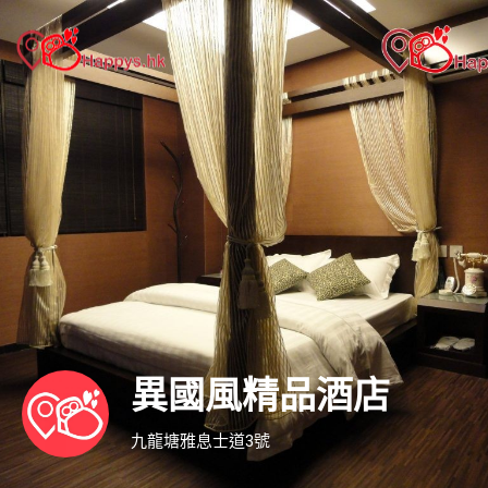
異國風精品酒店
九龍塘雅息士道3號