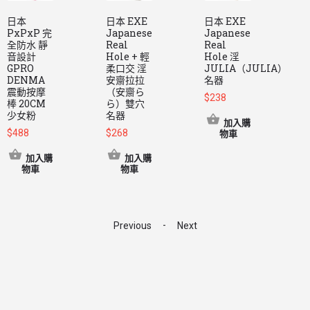
日本
日本 EXE
日本 EXE
日
PxPxP 完
Japanese
Japanese
M
全防水 靜
Real
Real
音設計
Hole + 輕
Hole 淫
$
GPRO
柔口交 淫
JULIA（JULIA）
DENMA
安齋拉拉
名器
震動按摩
（安齋ら
$
238
棒 20CM
ら）雙穴
少女粉
名器
加入購
$
488
$
268
物車
加入購
加入購
物車
物車
-
Previous
Next