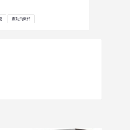
能
震動飛機杯