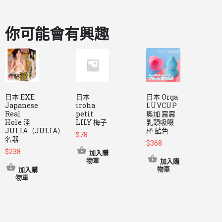
你可能會有興趣
日本 EXE
日本
日本 Orga
日
Japanese
iroha
LUVCUP
J
Real
petit
奧加 震震
R
Hole 淫
LILY 梅子
乳頭吸啜
H
JULIA（JULIA）
杯 藍色
$
78
名器
$
368
$
238
加入購
物車
加入購
$
物車
加入購
物車