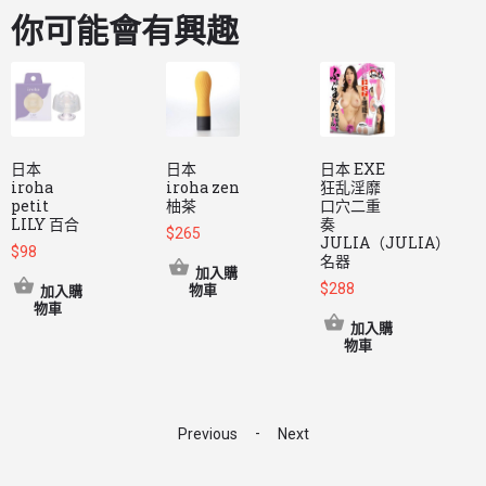
你可能會有興趣
日本
日本
日本 EXE
iroha
iroha zen
狂乱淫靡
i
petit
柚茶
口穴二重
t
LILY 百合
奏
$
265
JULIA（JULIA）
$
98
$
名器
加入購
$
288
物車
加入購
物車
加入購
物車
-
Previous
Next