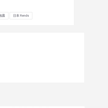
強震
日本 Rends