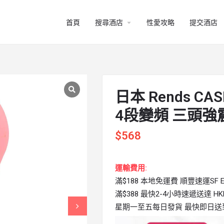
arrow_drop_down
首頁
搜尋酒店
性愛攻略
提交酒店
日本 Rends C
4段變頻 三頭強
$
568
運輸費用:
滿$188 本地免運費 順豐速運SF Ex
滿$388 最快2-4小時速遞送達 HKPi
星期一至五每日發貨 最快即日送