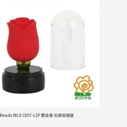
Rends NLS CHU-LIP 鬱金香 舌舔吸啜器
日本 PxPxP 
20CM 少女粉