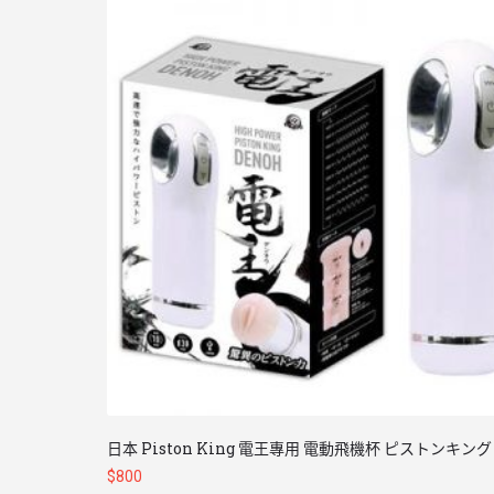
日本 Piston King 電王專用 電動飛機杯 ピストンキング
$
800