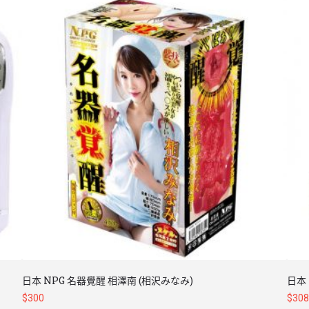
日本 NPG 名器覺醒 相澤南 (相沢みなみ)
日本 
$
300
$
308