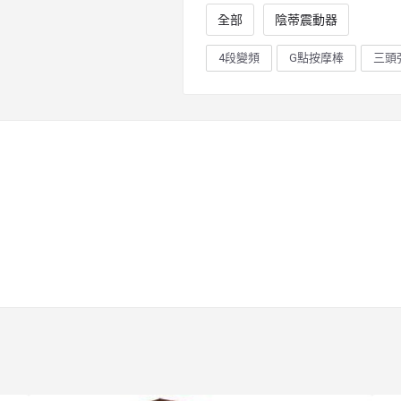
全部
陰蒂震動器
4段變頻
G點按摩棒
三頭