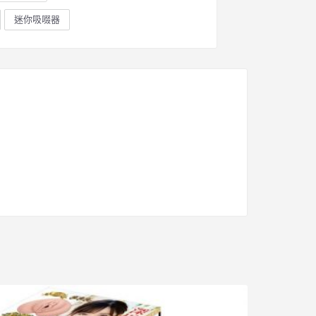
迷你吸啜器