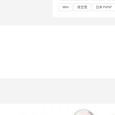
Mini
夜空黑
日本 PxPxP