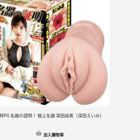
 NPG 名器の證明！ 極上名器 深田詠美（深田えいみ）
日本 PxPxP 
ROTOR 乳頭
$
508
加入購物車