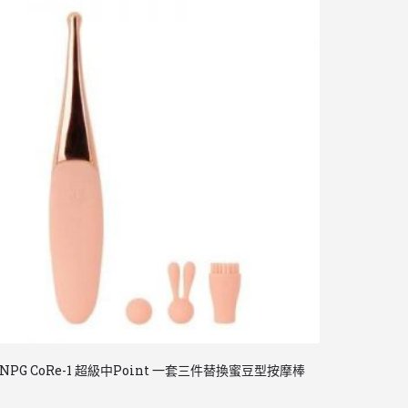
NPG CoRe-1 超級中Point 一套三件替換蜜豆型按摩棒
日本 Mode De
$
378