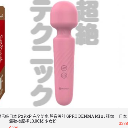
速舔舌吸
日本 PxPxP 完全防水 靜音設計 GPRO DENMA Mini 迷你
日本 
震動按摩棒 13.8CM 少女粉
$
388