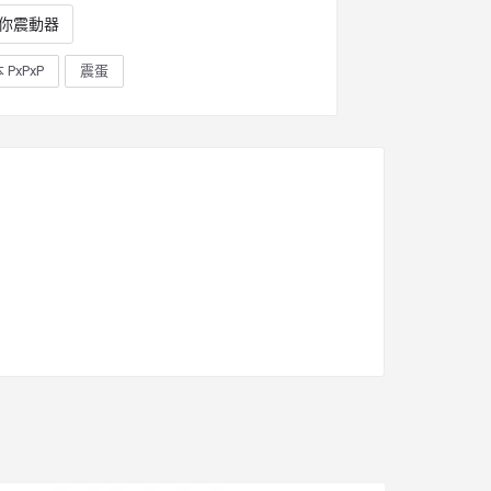
你震動器
 PxPxP
震蛋