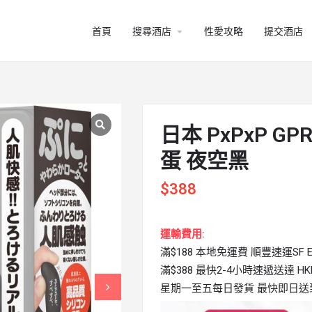
arrow_drop_down
首頁
搜尋酒店
性愛攻略
提交酒店
日本 PxPxP GP
蛋 夜空黑
$
388
運輸費用:
滿$188 本地免運費 順豐速運SF Ex
滿$388 最快2-4小時速遞送達 HKPi
星期一至五每日發貨 最快即日送