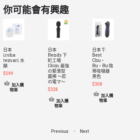
你可能會有興趣
日本
日本
日本 T-
L
iroha
Rends 下
Best
L
temari 水
町工場
Chu・
N
韻
13cm 最強
Ru・Ru 陰
の緊湊型
蒂吸啜器
$
599
震捧 ～匠
黑色
の電マ～
$
308
$
加入購
$
328
物車
加入購
物車
加入購
物車
-
Previous
Next