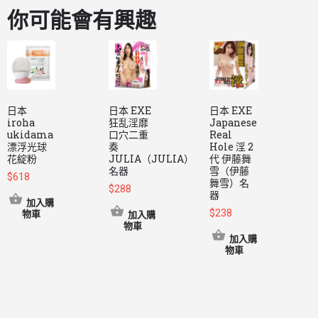
你可能會有興趣
日本
日本 EXE
日本 EXE
iroha
狂乱淫靡
Japanese
M
ukidama
口穴二重
Real
D
漂浮光球
奏
Hole 淫 2
P
花綻粉
JULIA（JULIA）
代 伊藤舞
S
名器
雪（伊藤
風
$
618
舞雪）名
點
$
288
器
加入購
$
238
物車
加入購
物車
$
加入購
物車