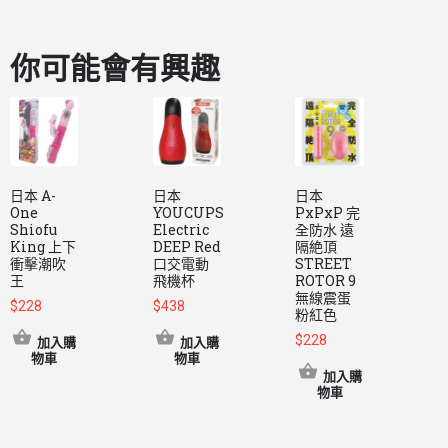
你可能會有興趣
日本 A-
日本
日本
One
YOUCUPS
PxPxP 完
P
Shiofu
Electric
全防水 遠
King 上下
DEEP Red
隔絶頂
衝擊潮吹
口交電動
STREET
王
飛機杯
ROTOR 9
I
無線震蛋
V
$
228
$
438
粉紅色
$
228
$
加入購
加入購
物車
物車
加入購
物車