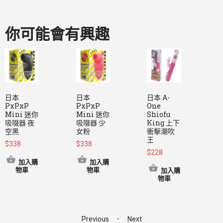
你可能會有興趣
日本
日本
日本 A-
PxPxP
PxPxP
One
T
Mini 迷你
Mini 迷你
Shiofu
F
吸啜器 夜
吸啜器 少
King 上下
(
空黑
女粉
衝擊潮吹
王
$
338
$
338
$
228
$
加入購
加入購
物車
物車
加入購
物車
-
Previous
Next