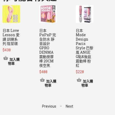
日本 Love
日本
日本
Lesson 愛
PxPxP 完
Mode
R
課 訓練系
全防水 靜
Design
C
列 陰莖環
音設計
Paris
GPRO
Style 巴黎
$
438
DENMA
風 ANGE
震動按摩
G點&後庭
加入購
棒 20CM
震動棒 粉
物車
夜空黑
紅
$
$
488
$
228
加入購
加入購
物車
物車
-
Previous
Next