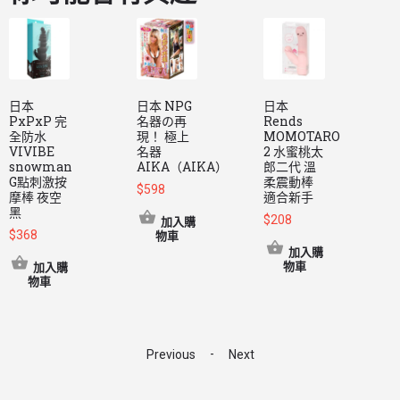
日本
日本 NPG
日本
PxPxP 完
名器の再
Rends
i
全防水
現！ 極上
MOMOTARO
VIVIBE
名器
2 水蜜桃太
色
snowman
AIKA（AIKA）
郎二代 溫
$
G點刺激按
柔震動棒
$
598
摩棒 夜空
適合新手
黑
$
208
加入購
$
368
物車
加入購
物車
加入購
物車
-
Previous
Next