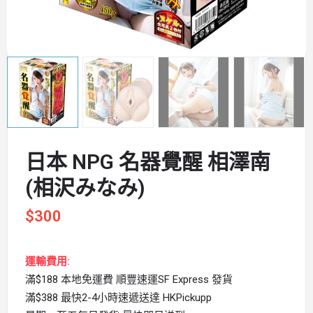
日本 NPG 名器覺醒 相澤南
(相沢みなみ)
$
300
運輸費用:
滿$188 本地免運費 順豐速運SF Express 發貨
滿$388 最快2-4小時速遞送達 HKPickupp