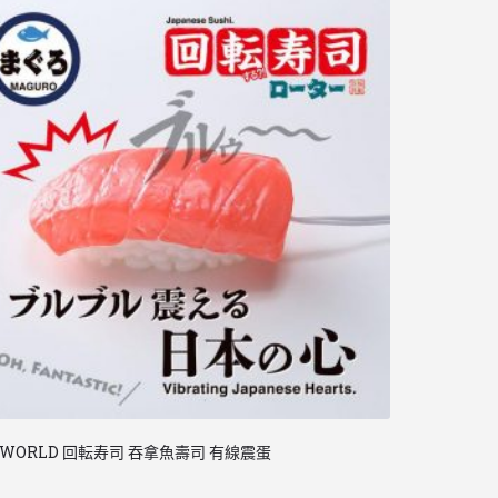
 WORLD 回転寿司 吞拿魚壽司 有線震蛋
春風TRYFUN
$
1,934