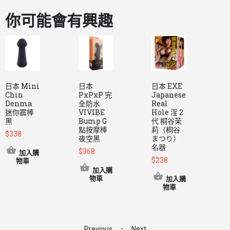
你可能會有興趣
日本 Mini
日本
日本 EXE
日
Chin
PxPxP 完
Japanese
Denma
全防水
Real
迷你震棒
VIVIBE
Hole 淫 2
黑
Bump G
代 桐谷茉
$
點按摩棒
莉（桐谷
$
338
夜空黑
まつり）
名器
$
368
加入購
$
238
物車
加入購
物車
加入購
物車
-
Previous
Next