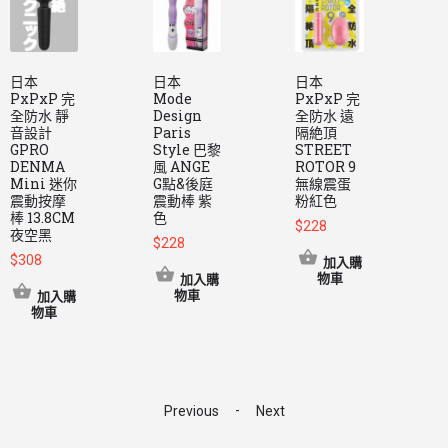
日本
日本
日本
PxPxP 完
Mode
PxPxP 完
M
全防水 靜
Design
全防水 遠
P
音設計
Paris
隔絶頂
GPRO
Style 巴黎
STREET
獸
DENMA
風 ANGE
ROTOR 9
Mini 迷你
G點&後庭
無線震蛋
震動按摩
震動棒 紫
粉紅色
棒 13.8CM
色
練
$
228
夜空黑
$
228
$
308
加入購
$
物車
加入購
物車
加入購
物車
-
Previous
Next