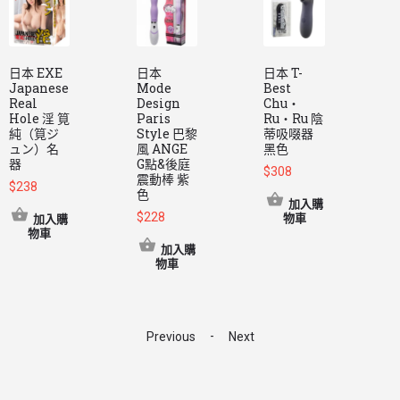
日本 EXE
日本
日本 T-
L
Japanese
Mode
Best
L
Real
Design
Chu・
N
Hole 淫 筧
Paris
Ru・Ru 陰
純（筧ジ
Style 巴黎
蒂吸啜器
ュン）名
風 ANGE
黑色
器
G點&後庭
$
308
$
震動棒 紫
$
238
色
加入購
$
228
物車
加入購
物車
加入購
物車
-
Previous
Next