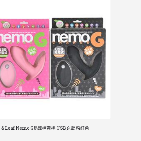
e & Leaf Nemo G點遙控震棒 USB充電 粉紅色
日本 Cat Punc
三指 10種模式