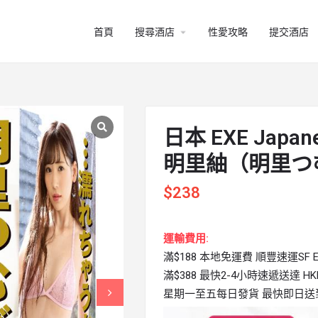
arrow_drop_down
首頁
搜尋酒店
性愛攻略
提交酒店
日本 EXE Japane
明里紬（明里つ
$
238
運輸費用:
滿$188 本地免運費 順豐速運SF Ex
滿$388 最快2-4小時速遞送達 HKPi
星期一至五每日發貨 最快即日送