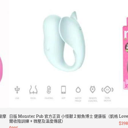
型按摩
日版 Monster Pub 官方正貨 小怪獸 2 鯨魚博士 健康版（凱格
Lov
爾收陰訓練 + 微壓及溫度傳感）
$
398