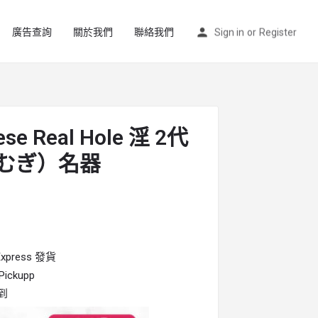
廣告查詢
關於我們
聯絡我們
Sign in
or
Register
se Real Hole 淫 2代
むぎ）名器
press 發貨
ckupp
到