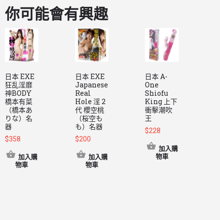
你可能會有興趣
日本 EXE
日本 EXE
日本 A-
狂乱淫靡
Japanese
One
M
神BODY
Real
Shiofu
D
橋本有菜
Hole 淫 2
King 上下
P
（橋本あ
代 櫻空桃
衝擊潮吹
S
りな）名
（桜空も
王
風
器
も）名器
點
$
228
$
358
$
200
加入購
物車
加入購
加入購
$
物車
物車