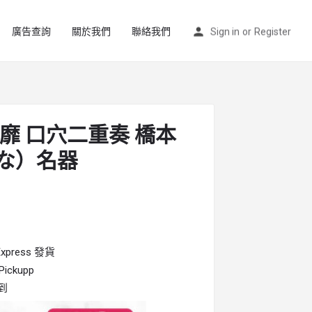
廣告查詢
關於我們
聯絡我們
Sign in
or
Register
淫靡 口穴二重奏 橋本
な）名器
press 發貨
ckupp
到