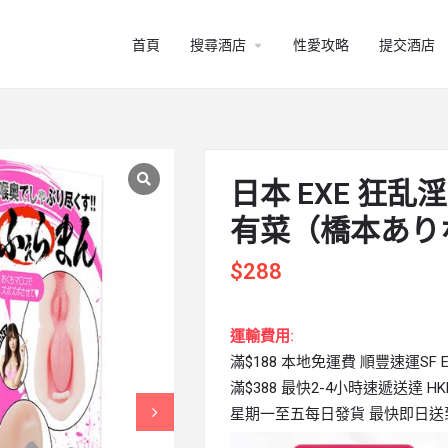
arrow_drop_down
首頁
搜尋酒店
性愛攻略
提交酒店
日本 EXE 狂乱
有菜（橋本あり
$
288
運輸費用:
滿$188 本地免運費 順豐速運SF Ex
滿$388 最快2-4小時速遞送達 HKPi
星期一至五每日發貨 最快即日送