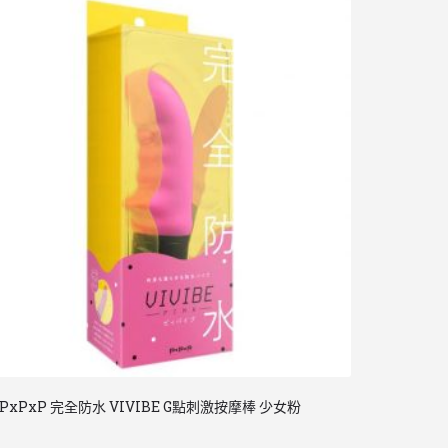
PxPxP 完全防水 VIVIBE G點刺激按摩棒 少女粉
日本 Rends V
逗全身 無法壓