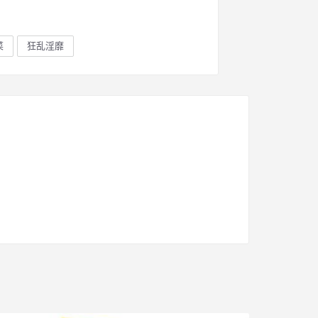
菜
狂乱淫靡