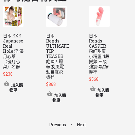
日本 EXE
日本
日本
Japanese
Rends
Rends
i
Real
ULTIMATE
CASPER
u
Hole 淫 優
TIP
粉紅甜蜜
月心菜
TEASER
小精靈 4段
（優月心
絶頂！爆
變頻 三頭
$
菜）名器
転 旋風電
強震G點按
動自慰飛
摩棒
$
238
機杯
$
568
$
868
加入購
物車
加入購
物車
加入購
物車
-
Previous
Next