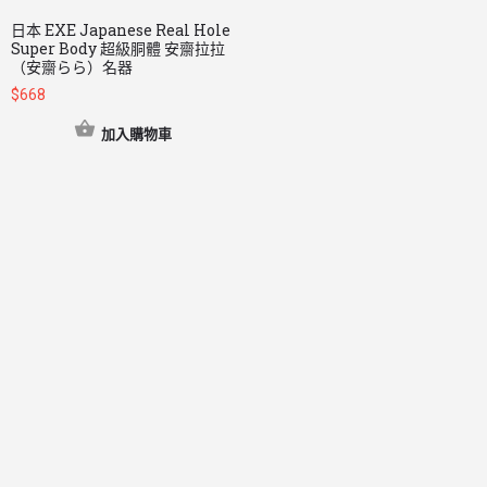
日本 EXE Japanese Real Hole
Super Body 超級胴體 安齋拉拉
（安齋らら）名器
$
668
加入購物車