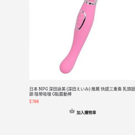
日本 NPG 深田詠美 (深田えいみ) 推薦 快感三重奏 乳頭
舔 陰蒂吸啜 G點震動棒
$
788
加入購物車