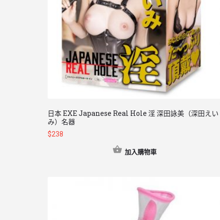
日本 EXE Japanese Real Hole 淫 深田詠美（深田えい
み）名器
$
238
加入購物車