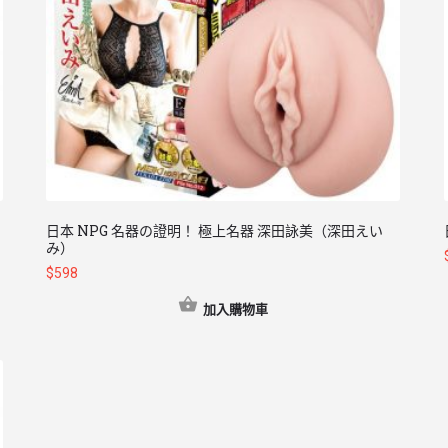
日本 NPG 名器の證明！ 極上名器 深田詠美（深田えい
み）
$
598
加入購物車