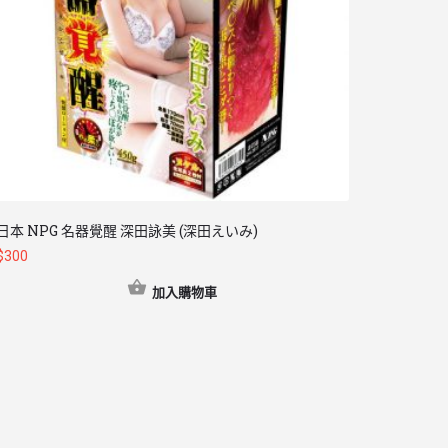
日本 NPG 名器覺醒 深田詠美 (深田えいみ)
$
300
加入購物車