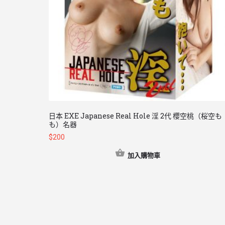
日本 EXE Japanese Real Hole 淫 2代 櫻空桃（桜空も
も）名器
$
200
加入購物車