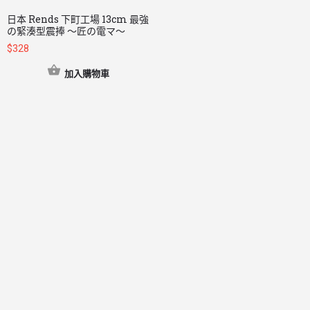
日本 Rends 下町工場 13cm 最強
の緊湊型震捧 ～匠の電マ～
$
328
加入購物車