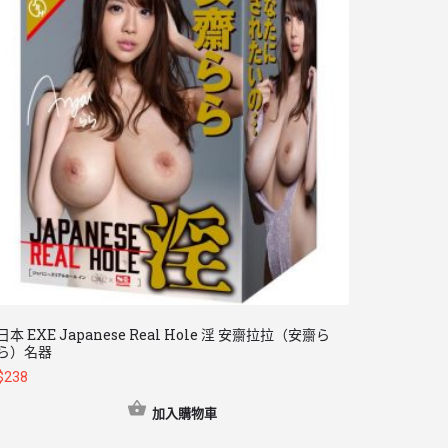
日本 EXE Japanese Real Hole 淫 安齋拉拉（安齋ら
ら）名器
$
238
加入購物車