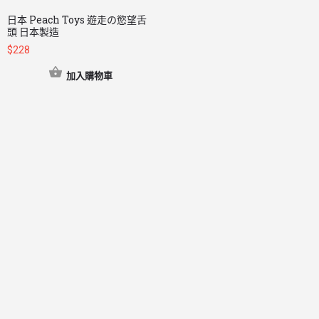
日本 Peach Toys 遊走の慾望舌
頭 日本製造
$
228
加入購物車