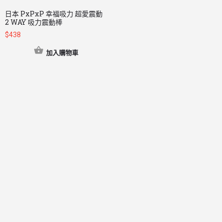
日本 PxPxP 幸福吸力 超愛震動
2 WAY 吸力震動棒
$
438
加入購物車