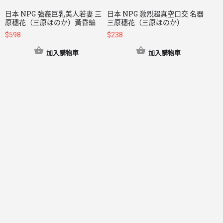
日本 NPG 強姦巨乳美人若妻 三
日本 NPG 激烈超真空口交 名器
原穗花（三原ほのか）黃昏編
三原穗花（三原ほのか）
$
598
$
238
加入購物車
加入購物車