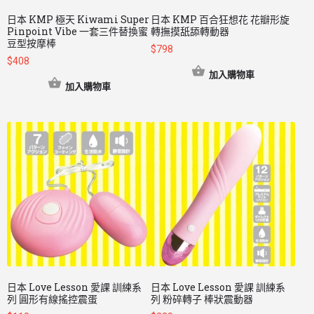
日本 KMP 極天 Kiwami Super
日本 KMP 百合狂想花 花瓣形旋
Pinpoint Vibe 一套三件替換蜜
轉撫摸舐舔轉動器
豆型按摩棒
$
798
$
408
加入購物車
加入購物車
日本 Love Lesson 愛課 訓練系
日本 Love Lesson 愛課 訓練系
列 圓形有線搖控震蛋
列 粉碎轉子 棒狀震動器