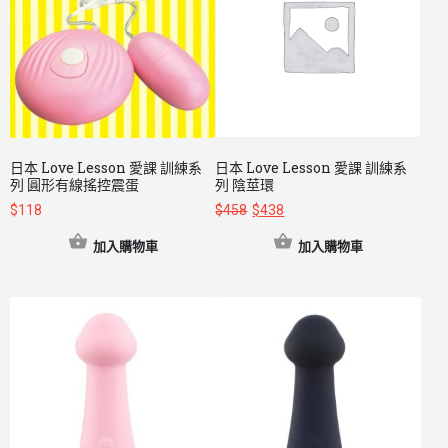
日本 Love Lesson 愛課 訓練系
日本 Love Lesson 愛課 訓練系
列 圓形有線搖控震蛋
列 陰莖環
$
118
$
458
$
438
加入購物車
加入購物車