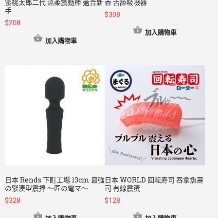
蜜桃太郎二代 溫柔震動棒 適合新
香 舌舔吸啜器
手
$
308
$
208
加入購物車
加入購物車
日本 Rends 下町工場 13cm 最強
日本 WORLD 回転寿司 吞拿魚壽
の緊湊型震捧 ～匠の電マ～
司 有線震蛋
$
328
$
128