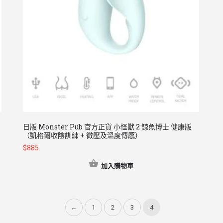
日版 Monster Pub 官方正貨 小怪獸 2 鯨魚博士 健康版
（凱格爾收陰訓練 + 微壓及溫度傳感）
$
885
加入購物車
←
1
2
3
4