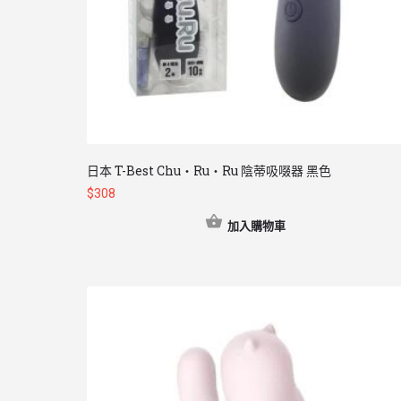
日本 T-Best Chu・Ru・Ru 陰蒂吸啜器 黑色
$
308
加入購物車