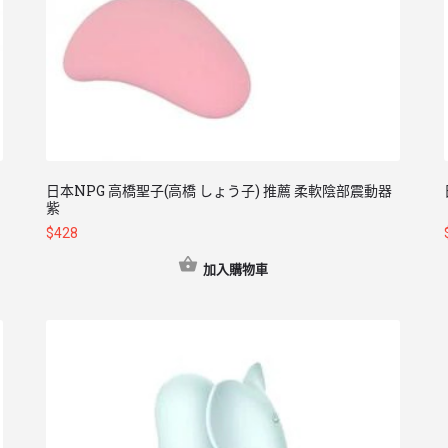
日本NPG 高橋聖子(高橋 しょう子) 推薦 柔軟陰部震動器
紫
$
428
加入購物車