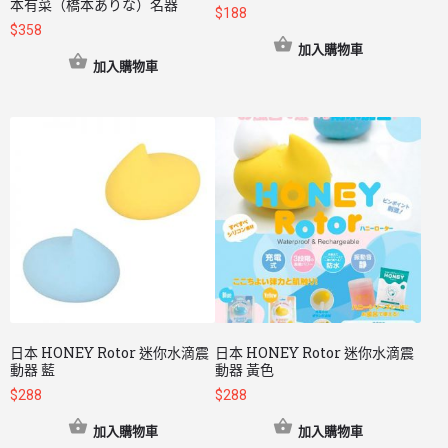
本有菜（橋本ありな）名器
$
188
$
358
加入購物車
加入購物車
日本 HONEY Rotor 迷你水滴震
日本 HONEY Rotor 迷你水滴震
動器 藍
動器 黃色
$
288
$
288
加入購物車
加入購物車