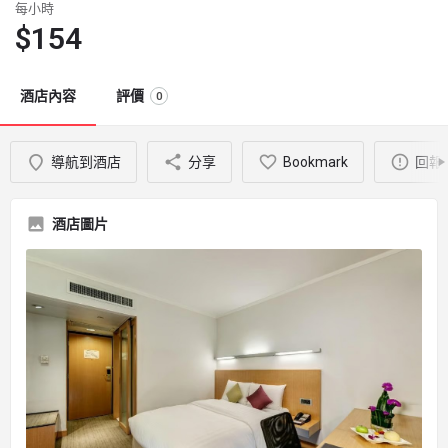
每小時
$
154
酒店內容
評價
0
導航到酒店
分享
Bookmark
回報
酒店圖片