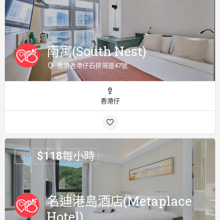
南寓(South Nest)
香港香港仔石排灣道47號
香港仔
$
118
每小時
名迪港島酒店(Metaplace
Hotel)