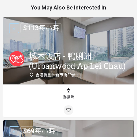
You May Also Be Interested In
$
113
每小時
城木飯店 - 鴨脷洲
(Urbanwood Ap Lei Chau)
香港鴨脷洲新市街29號
鴨脷洲
$
69
每小時