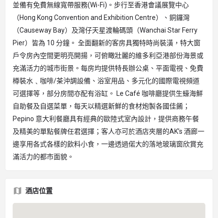
並備有免費無線寬帶服務(Wi-Fi)。步行至香港會議展覽中心
（Hong Kong Convention and Exhibition Centre）、銅鑼灣
（Causeway Bay）及灣仔天星渡輪碼頭（Wanchai Star Ferry
Pier）皆為 10 分鐘。 全面翻新的客房具獨特時尚裝潢，特大窗
戶令房內空間更明亮開揚，可俯瞰壯麗的維多利亞港部份海景或
充滿活力的城市街景。每房均提供特長辦公桌、平面電視、免費
樽裝水﹑咖啡/茶沖調設備、浴室用品、多元化的國際電視頻道
可選擇等，部分房間亦配有浴缸。 Le Café 咖啡廳提供生蠔海鮮
自助餐及自選菜單，每天以精選新鮮的食材炮製各國佳餚；
Pepino 意大利餐廳具有經典的歐陸式室內設計，提供商務午餐
及精美的單點餐牌任君選擇；客人亦可於酒店夾層的AK’s 酒廊一
邊享用各式各樣的飲料小食，一邊透過偌大的落地玻璃窗欣賞充
滿活力的都市面貌。
酒店位置