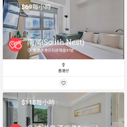
$
69
每小時
南寓(South Nest)
香港香港仔石排灣道47號
香港仔
$
118
每小時