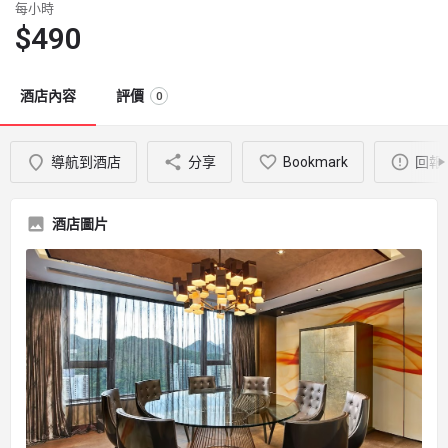
每小時
$
490
酒店內容
評價
0
導航到酒店
分享
Bookmark
回報
酒店圖片