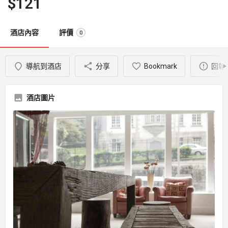
$
121
酒店內容
評價
0
導航到酒店
分享
Bookmark
回報
酒店圖片