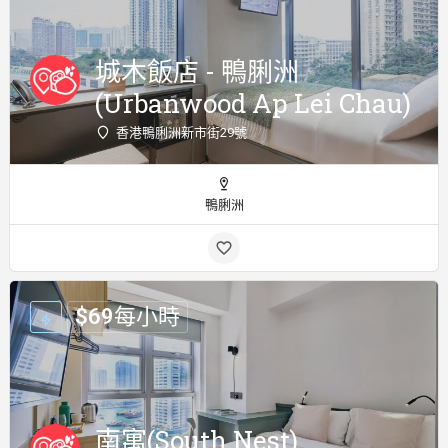
城木飯店 - 鴨脷洲
(Urbanwood Ap Lei Chau)
香港鴨脷洲新市街29號
鴨脷洲
$
69
每小時
南寓(South Nest)