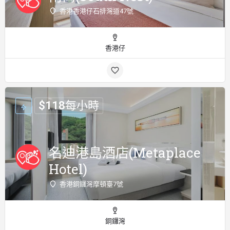
香港香港仔石排灣道47號
香港仔
$
118
每小時
名迪港島酒店(Metaplace
Hotel)
香港銅鑼灣摩頓臺7號
銅鑼灣