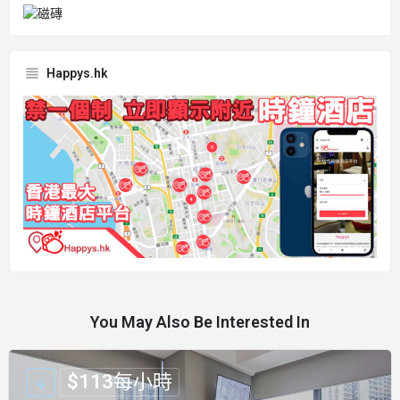
Happys.hk
You May Also Be Interested In
$
113
每小時