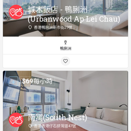
城木飯店 - 鴨脷洲
(Urbanwood Ap Lei Chau)
香港鴨脷洲新市街29號
鴨脷洲
$
69
每小時
南寓(South Nest)
香港香港仔石排灣道47號