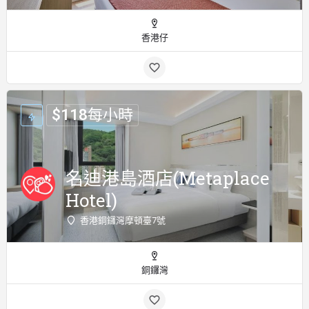
香港仔
$
118
每小時
名迪港島酒店(Metaplace
Hotel)
香港銅鑼灣摩頓臺7號
銅鑼灣