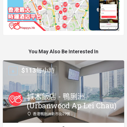
You May Also Be Interested In
$
113
每小時
城木飯店 - 鴨脷洲
(Urbanwood Ap Lei Chau)
香港鴨脷洲新市街29號