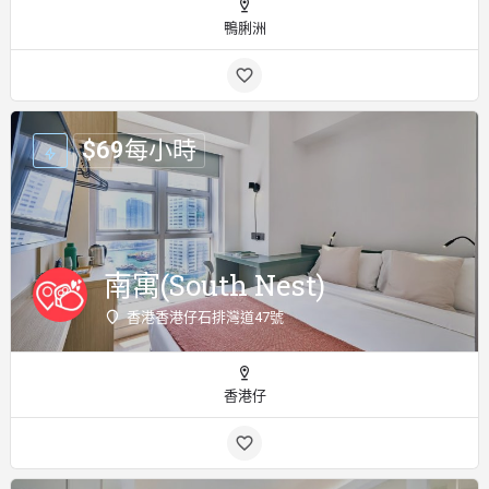
鴨脷洲
$
69
每小時
南寓(South Nest)
香港香港仔石排灣道47號
香港仔