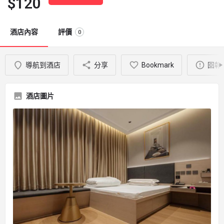
$
120
酒店內容
評價
0
導航到酒店
分享
Bookmark
回報
酒店圖片