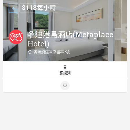
$
118
每小時
名迪港島酒店(Metaplace
Hotel)
香港銅鑼灣摩頓臺7號
銅鑼灣