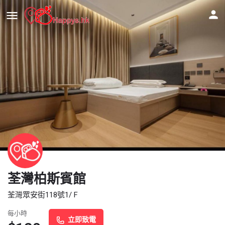
荃灣柏斯賓館
荃灣眾安街118號1/ F
每小時
立即致電