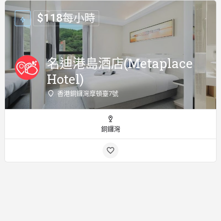
$
118
每小時
名迪港島酒店(Metaplace
Hotel)
香港銅鑼灣摩頓臺7號
銅鑼灣