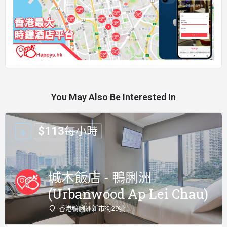
You May Also Be Interested In
$
113
每小時
城木飯店 - 鴨脷洲
(Urbanwood Ap Lei Chau)
香港鴨脷洲新市街29號