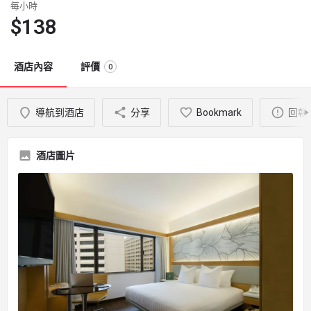
每小時
$
138
酒店內容
評價
0
導航到酒店
分享
Bookmark
回報
酒店圖片