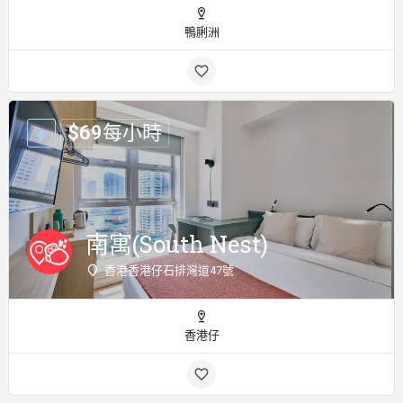
鴨脷洲
$
69
每小時
南寓(South Nest)
香港香港仔石排灣道47號
香港仔