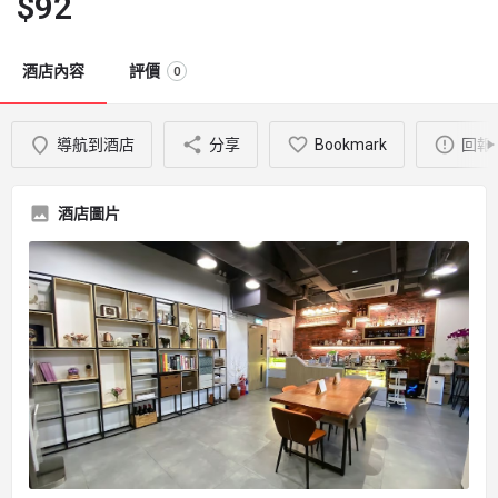
$
92
酒店內容
評價
0
導航到酒店
分享
Bookmark
回報
酒店圖片