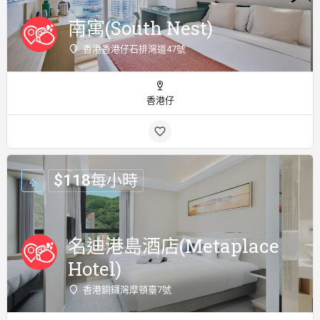
南寓(South Nest)
香港香港仔石排灣道47號
香港仔
$
118
每小時
名迪港島酒店(Metaplace
Hotel)
香港銅鑼灣摩頓臺7號