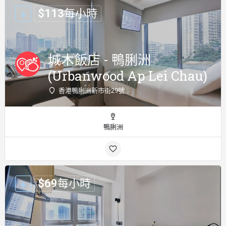
$
113
每小時
城木飯店 - 鴨脷洲
(Urbanwood Ap Lei Chau)
香港鴨脷洲新市街29號
鴨脷洲
$
69
每小時