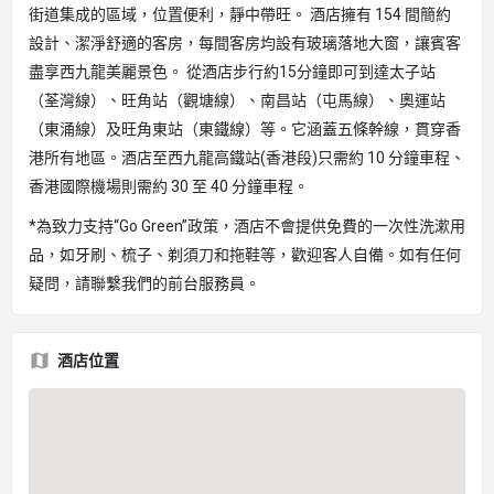
街道集成的區域，位置便利，靜中帶旺。 酒店擁有 154 間簡約
設計、潔淨舒適的客房，每間客房均設有玻璃落地大窗，讓賓客
盡享西九龍美麗景色。 從酒店步行約15分鐘即可到達太子站
（荃灣線）、旺角站（觀塘線）、南昌站（屯馬線）、奧運站
（東涌線）及旺角東站（東鐵線）等。它涵蓋五條幹線，貫穿香
港所有地區。酒店至西九龍高鐵站(香港段)只需約 10 分鐘車程、
香港國際機場則需約 30 至 40 分鐘車程。
*為致力支持“Go Green”政策，酒店不會提供免費的一次性洗漱用
品，如牙刷、梳子、剃須刀和拖鞋等，歡迎客人自備。如有任何
疑問，請聯繫我們的前台服務員。
酒店位置