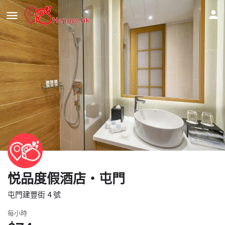
悦品度假酒店‧屯門
屯門建豐街 4 號
每小時