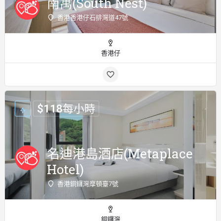
南寓(South Nest)
香港香港仔石排灣道47號
香港仔
$
118
每小時
名迪港島酒店(Metaplace
Hotel)
香港銅鑼灣摩頓臺7號
銅鑼灣