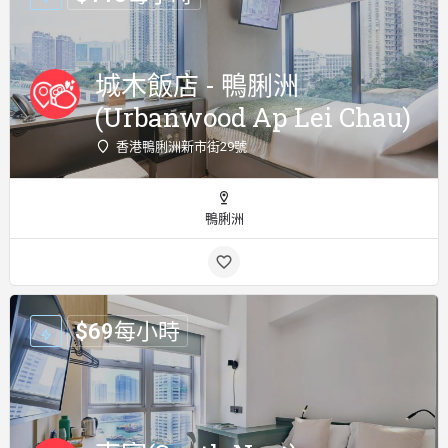
城木飯店 - 鴨脷洲
(Urbanwood Ap Lei Chau)
香港鴨脷洲新市街29號
鴨脷洲
$
69
每小時