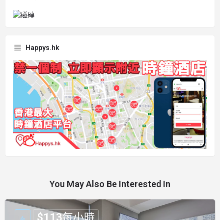
Happys.hk
You May Also Be Interested In
$
113
每小時